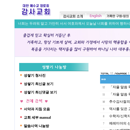
너희는 두려워 말고 가만히 서서 여호와께서 오늘날 너희를 위하여 행하시는 구
12 ,
1
성쌓기 청사진
성쌓기 최신글 보기
「자율 말씀 
12
성쌓기 최신댓글 보기
「자율 말씀 
11
추수감사절의
10
역사를 잊은 
서약과 지침 모음
9
수학자/신학자
8
교회 세부 manual
예레미야의 선
7
말씀사역 나눔방