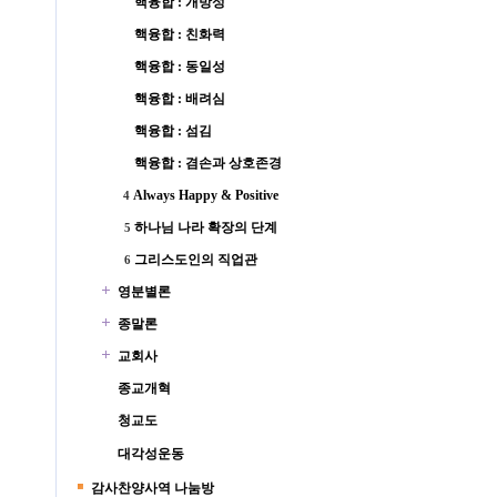
핵융합 : 개방성
핵융합 : 친화력
핵융합 : 동일성
핵융합 : 배려심
핵융합 : 섬김
핵융합 : 겸손과 상호존경
Always Happy & Positive
4
하나님 나라 확장의 단계
5
그리스도인의 직업관
6
영분별론
종말론
교회사
종교개혁
청교도
대각성운동
감사찬양사역 나눔방