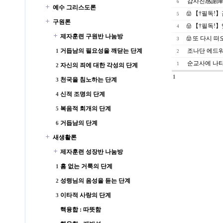
감사진感謝陣
6
예수 그리스도론
【†필독!】
5
구원론
【†필독!】
4
제자훈련 구원반 나눔방
또 다시 떠오
3
거듭남의 필요성을 깨닫는 단계
조나단 에드워
1
2
순교사에 나타나
1
자신의 죄에 대한 각성의 단계
2
1
천국을 침노하는 단계
3
신적 조명의 단계
4
복음적 회개의 단계
5
거듭남의 단계
6
새생활론
제자훈련 성장반 나눔방
흠 없는 거룩의 단계
1
성령님의 음성을 듣는 단계
2
이타적 사랑의 단계
3
핵융합 : 따뜻함