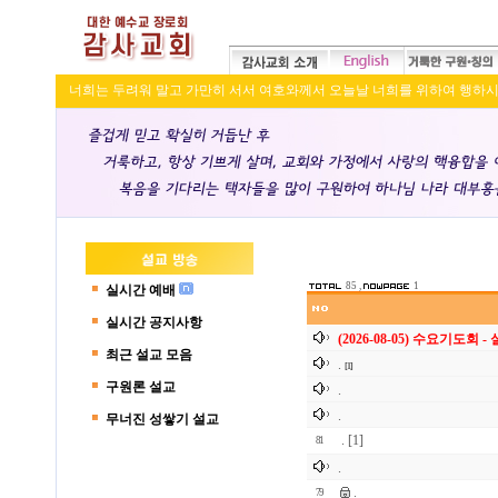
너희는 두려워 말고 가만히 서서 여호와께서 오늘날 너희를 위하여 행하시는 구
85 ,
1
실시간 예배
실시간 공지사항
(2026-08-05) 수요기도회 
최근 설교 모음
.
[1]
구원론 설교
.
.
무너진 성쌓기 설교
.
[1]
81
.
.
79