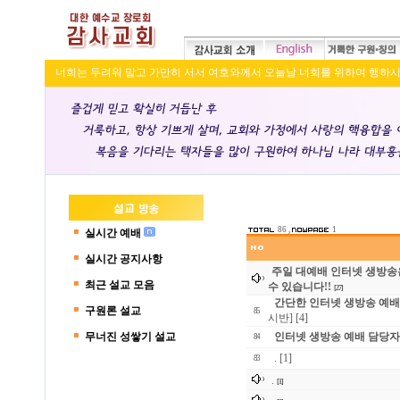
너희는 두려워 말고 가만히 서서 여호와께서 오늘날 너희를 위하여 행하시는 구
86 ,
1
실시간 예배
실시간 공지사항
주일 대예배 인터넷 생방송
최근 설교 모음
수 있습니다!!
[27]
간단한 인터넷 생방송 예배
구원론 설교
85
시반]
[4]
무너진 성쌓기 설교
인터넷 생방송 예배 담당자 
84
.
[1]
83
.
[1]